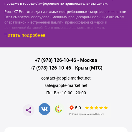
продаже в городе Симферополе по привлекательным ценам.
Poco X7 Pro - это один из самых востребованных смартфонов на рынке.
Этот смартфон оборудован мощным процессором, большим объемом
оперативной и встроенной памяти, превосходной камерой и
долговечной батареей. С его помощью вы можете снимать
высококачественные фотографии и видео, играть в игры, пользоваться
Читать подробнее
приложениями и многое другое.
В нашем магазине вы найдете Poco X7 Pro различных цветов и
конфигураций, поэтому вы сможете выбрать тот, который идеально
подходит для вас. Мы предлагаем быструю доставку, качественное
+7 (978) 126-10-46
- Москва
обслуживание и прекрасные гарантийные обязательства.
+7 (978) 126-10-46
- Крым (МТС)
Не упустите свой шанс купить Poco X7 Pro в городе Симферополе.
Оставьте заявку прямо сейчас, и наши консультанты свяжутся с вами,
contact@apple-market.net
чтобы обсудить детали вашего заказа. Оформление заказа занимает
sale@apple-market.net
всего несколько минут, а доставка осуществляется в короткие сроки.
Сделайте покупку у нас, и вы не пожалеете об этом!
Пн.-Вс.: 10:00 - 20:00
Если у вас есть вопросы или вы хотите узнать больше о Poco X7 Pro,
пожалуйста, свяжитесь с нами по телефону
+7 (978) 126 10 46
. Мы
всегда готовы помочь вам и ответить на все ваши вопросы.