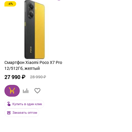
-4%
От дорогих к дешевым
По рейтингу
По названию
Смартфон Xiaomi Poco X7 Pro
12/512Гб, желтый
27 990 ₽
28 990 ₽
Купить в один клик
Заказать оптом