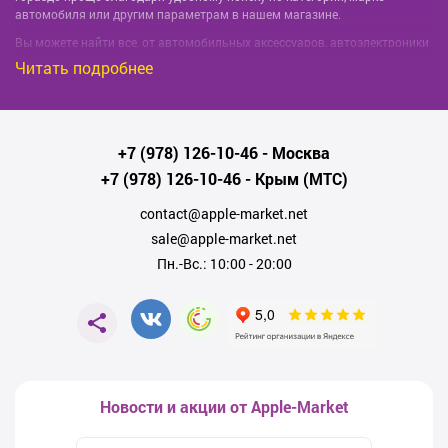
автомобиля или другим параметрам в нашем магазине.
Вы можете найти все, от автомобильных аксессуаров, автоэлектроники
до деталей для ремонта и обслуживания. Все продукты, которые мы
Читать подробнее
продаём, надежны, долговечны и состоят из качественных материалов.
Мы сотрудничаем напрямую с производителями и поставщиками,
поэтому можем предложить вам товары по самым низким ценам без
ущерба качеству.
+7 (978) 126-10-46
- Москва
Кроме того, наша команда профессионалов всегда готова помочь вам
+7 (978) 126-10-46
- Крым (МТС)
советом и помощью при выборе товара. Используя наш сайт, вы
сэкономите не только своё время и деньги, но и получаете
contact@apple-market.net
удовольствие от широкого выбора автозапчастей и аксессуаров в
Симферополе.
sale@apple-market.net
Мы ценим каждого клиента и стремимся предоставить вам лучший
Пн.-Вс.: 10:00 - 20:00
сервис и поддержку. Приглашаем вас присоединиться к числу наших
довольных клиентов: выбирайте нужные товары, оформляйте заказ и
пользуйтесь удобствами нашего сайта. Заказывайте автозапчасти в
Симферополе с доставкой на дом или в офис.
Если у вас есть вопросы или если вы хотите получить дополнительную
информацию, пожалуйста, не стесняйтесь обращаться к нам. Мы ждем
ваших звонков и заявок. Контактный телефон для связи:
+7 (978)126 10
Новости и акции от Apple-Market
46
. Мы всегда рады помочь вам!