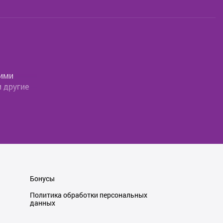
гими
и другие
ы вы могли
ество
ные
агрузите
Бонусы
Политика обработки персональных
данных