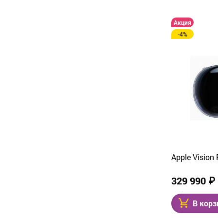
Акция
-4%
Apple Vision
329 990 ₽
В корз