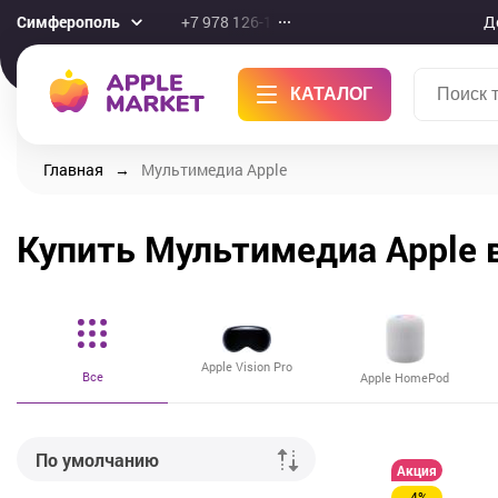
Симферополь
+7 978 126-10-46
Д
КАТАЛОГ
Главная
Мультимедиа Apple
Купить Мультимедиа Apple 
Apple Vision Pro
Все
Apple HomePod
По умолчанию
Акция
-4%