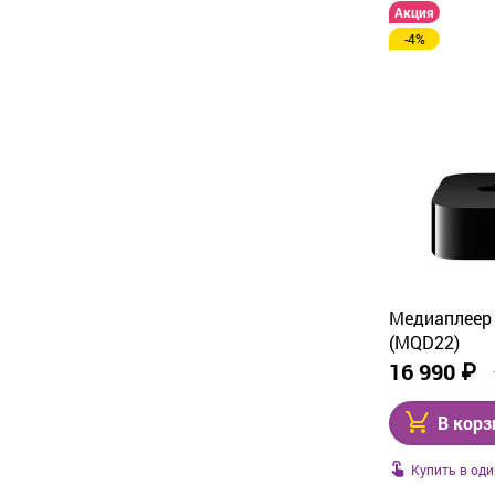
Акция
-4%
Медиаплеер 
(MQD22)
16 990 ₽
В корз
Купить в оди