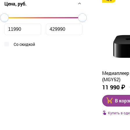
От дешевых к дорогим
Цена, руб.
От дорогих к дешевым
По рейтингу
По названию
Со скидкой
Медиаплеер 
(MGY52)
11 990 ₽
В корз
Купить в оди