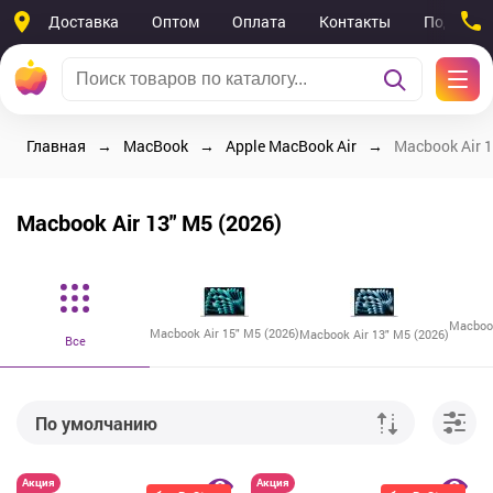
Доставка
Оптом
Оплата
Контакты
Поддерж
Главная
MacBook
Apple MacBook Air
Macbook Air 1
Macbook Air 13" M5 (2026)
Macbook
Macbook Air 15" M5 (2026)
Macbook Air 13" M5 (2026)
Все
По умолчанию
От дешевых к дорогим
Акция
Акция