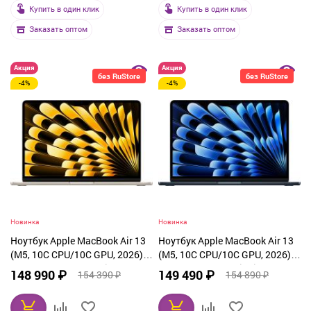
Купить в один клик
Купить в один клик
Заказать оптом
Заказать оптом
Акция
Акция
без RuStore
без RuStore
-4%
-4%
Новинка
Новинка
Ноутбук Apple MacBook Air 13
Ноутбук Apple MacBook Air 13
(M5, 10C CPU/10C GPU, 2026),
(M5, 10C CPU/10C GPU, 2026),
24 ГБ, 1 ТБ SSD, Starlight
24 ГБ, 1 ТБ SSD, Midnight
148 990 ₽
149 490 ₽
154 390 ₽
154 890 ₽
(MDHD4)
(MDHG4)