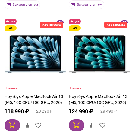
Заказать оптом
Заказать оптом
Акция
Акция
без RuStore
без RuStore
-4%
-4%
Новинка
Новинка
Ноутбук Apple MacBook Air 13
Ноутбук Apple MacBook Air 13
(M5, 10C CPU/10C GPU, 2026),
(M5, 10C CPU/10C GPU, 2026),
16 ГБ, 1 ТБ SSD, Sky Blue
16 ГБ, 1 ТБ SSD, Silver (MDH84)
118 990 ₽
124 990 ₽
123 290 ₽
129 490 ₽
(MDHJ4)