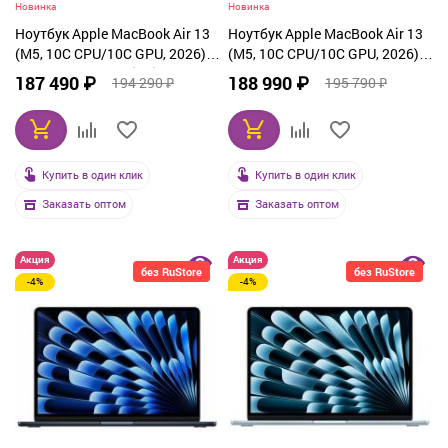
Новинка
Новинка
Ноутбук Apple MacBook Air 13
Ноутбук Apple MacBook Air 13
(M5, 10C CPU/10C GPU, 2026),
(M5, 10C CPU/10C GPU, 2026),
32 ГБ, 1 ТБ SSD, Midnight
32 ГБ, 1 ТБ SSD, Sky Blue
187 490 ₽
188 990 ₽
194 290 ₽
195 790 ₽
(Z1L7000K4)
(Z1LA000K4)
Купить в один клик
Купить в один клик
Заказать оптом
Заказать оптом
Акция
Акция
без RuStore
без RuStore
-4%
-4%