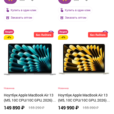
Купить в один клик
Купить в один клик
Заказать оптом
Заказать оптом
Акция
Акция
без RuStore
без RuStore
-4%
-4%
Новинка
Новинка
Ноутбук Apple MacBook Air 13
Ноутбук Apple MacBook Air 13
(M5, 10C CPU/10C GPU, 2026),
(M5, 10C CPU/10C GPU, 2026),
24 ГБ, 1 ТБ SSD, Silver (MDH94)
32 ГБ, 1 ТБ SSD, Starlight
149 890 ₽
149 990 ₽
155 290 ₽
155 390 ₽
(Z1L4000K4)