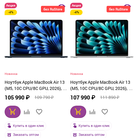
Акция
Акция
без RuStore
без RuStore
-4%
-4%
Новинка
Новинка
Ноутбук Apple MacBook Air 13
Ноутбук Apple MacBook Air 13
(M5, 10C CPU/8C GPU, 2026), 16
(M5, 10C CPU/8C GPU, 2026), 16
ГБ, 512 ГБ SSD, Midnight
ГБ, 512 ГБ SSD, Silver (MDH74)
105 990 ₽
107 990 ₽
109 790 ₽
111 890 ₽
(MDHE4)
Купить в один клик
Купить в один клик
Заказать оптом
Заказать оптом