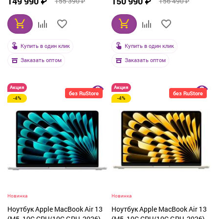
149 990 ₽
150 990 ₽
155 390 ₽
156 490 ₽
(Z1L9000ZT)
(MDHK4)
Купить в один клик
Купить в один клик
Заказать оптом
Заказать оптом
Акция
Акция
без RuStore
без RuStore
-4%
-4%
Новинка
Новинка
Ноутбук Apple MacBook Air 13
Ноутбук Apple MacBook Air 13
(M5, 10C CPU/10C GPU, 2026),
(M5, 10C CPU/10C GPU, 2026),