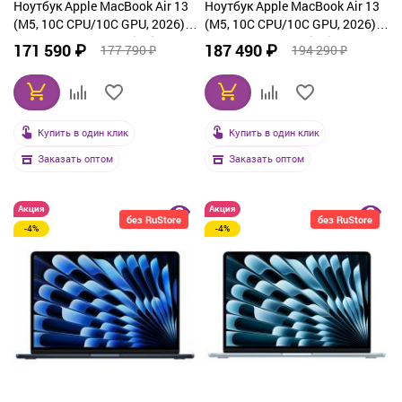
Ноутбук Apple MacBook Air 13
Ноутбук Apple MacBook Air 13
(M5, 10C CPU/10C GPU, 2026),
(M5, 10C CPU/10C GPU, 2026),
32 ГБ, 512 ГБ SSD, Midnight
32 ГБ, 1 ТБ SSD, Midnight
171 590 ₽
187 490 ₽
177 790 ₽
194 290 ₽
(Z1L60010U)
(Z1L8000QC)
Купить в один клик
Купить в один клик
Заказать оптом
Заказать оптом
Акция
Акция
без RuStore
без RuStore
-4%
-4%