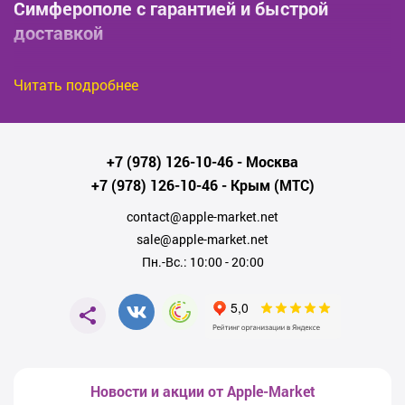
Симферополе с гарантией и быстрой
доставкой
Откройте новые возможности вместе с
MacBook Air 13" M5 (2026)
в
Читать подробнее
магазине нашей компании в Симферополе! MacBook Air нового
поколения — воплощение современных технологий, исключительной
производительности и потрясающего дизайна. Элегантный и
невероятно тонкий корпус, выполненный из прочного алюминия, делает
MacBook Air идеальным выбором для учебы, работы и путешествий.
+7 (978) 126-10-46
- Москва
Мощный процессор Apple M5 5-го поколения обеспечивает
+7 (978) 126-10-46
- Крым (МТС)
максимальную скорость работы, мгновенный отклик приложений и
впечатляющую энергоэффективность.
contact@apple-market.net
Главные преимущества
MacBook Air 13" (2026)
:
sale@apple-market.net
Пн.-Вс.: 10:00 - 20:00
Обновленный чип
Apple M5
—
высокопроизводительный, энергоэффективный и
бесшумный;
Яркий и насыщенный 13-дюймовый Retina-
дисплей с технологией True Tone;
Новости и акции от Apple-Market
Автономность — до 20 часов работы без