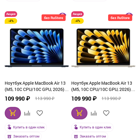
Акция
Акция
без RuStore
без RuStore
-4%
-4%
Ноутбук Apple MacBook Air 13
Ноутбук Apple MacBook Air 13
(M5, 10C CPU/10C GPU, 2026),
(M5, 10C CPU/10C GPU, 2026),
16 ГБ, 512 ГБ SSD, Midnight
16 ГБ, 512 ГБ SSD, Starlight
109 990 ₽
109 990 ₽
113 990 ₽
113 990 ₽
(MDHE4)
(MDHA4)
Купить в один клик
Купить в один клик
Заказать оптом
Заказать оптом