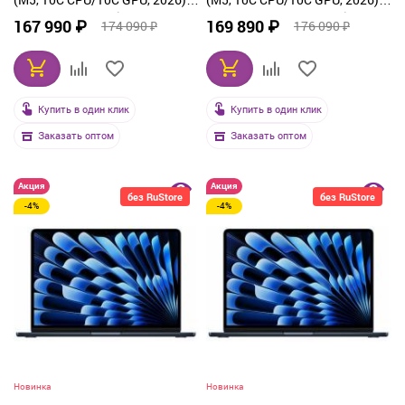
32 ГБ, 1 ТБ SSD, Silver
32 ГБ, 512 ГБ SSD, Starlight
167 990 ₽
169 890 ₽
174 090 ₽
176 090 ₽
(Z1L1000K4)
(Z1L30013A)
Купить в один клик
Купить в один клик
Заказать оптом
Заказать оптом
Акция
Акция
без RuStore
без RuStore
-4%
-4%
Новинка
Новинка