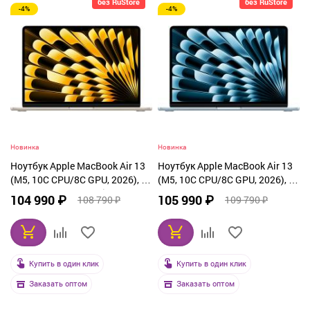
без RuStore
без RuStore
-4%
-4%
От дорогих к дешевым
По рейтингу
По названию
Новинка
Новинка
Ноутбук Apple MacBook Air 13
Ноутбук Apple MacBook Air 13
(M5, 10C CPU/8C GPU, 2026), 16
(M5, 10C CPU/8C GPU, 2026), 16
ГБ, 512 ГБ SSD, Starlight
ГБ, 512 ГБ SSD, Sky Blue
104 990 ₽
105 990 ₽
108 790 ₽
109 790 ₽
(MDHA4)
(MDHH4)
Купить в один клик
Купить в один клик
Заказать оптом
Заказать оптом