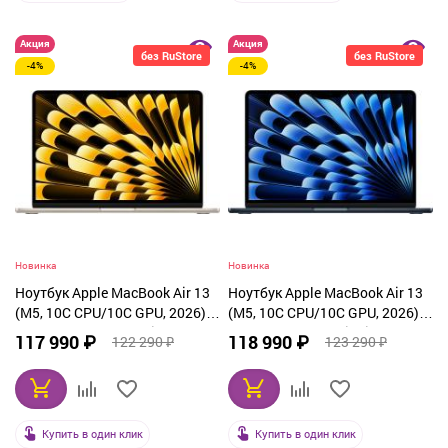
Акция
Акция
без RuStore
без RuStore
-4%
-4%
Новинка
Новинка
Ноутбук Apple MacBook Air 13
Ноутбук Apple MacBook Air 13
(M5, 10C CPU/10C GPU, 2026),
(M5, 10C CPU/10C GPU, 2026),
16 ГБ, 1 ТБ SSD, Starlight
16 ГБ, 1 ТБ SSD, Midnight
117 990 ₽
118 990 ₽
122 290 ₽
123 290 ₽
(MDHC4)
(MDHF4)
Купить в один клик
Купить в один клик