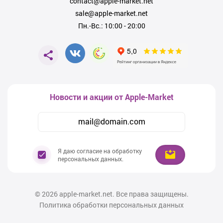
contact@apple-market.net
сегодня: станьте обладателем
iPhone 17 Pro Max
уже прямо сейчас и
ощутите всю мощь и преимущество данной модели.
sale@apple-market.net
Пн.-Вс.: 10:00 - 20:00
Любые вопросы по наличию, ценам или доставке вы можете задать
нашим специалистам по числу +7 (978) 126 10 46. Мы с радостью
поможем вам выбрать лучший iPhone 17 Pro Max в городе
Симферополе и обеспечим полную поддержку на всех этапах сделки.
Новости и акции от Apple-Market
Я даю согласие на обработку
персональных данных.
© 2026
apple-market.net. Все права защищены.
Политика обработки персональных данных