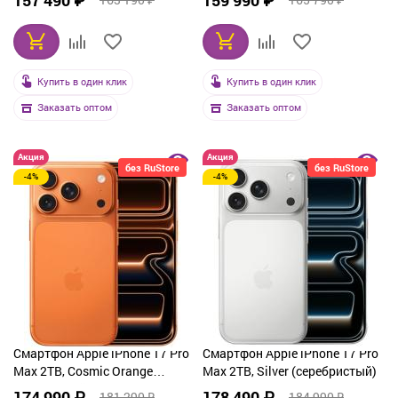
157 490 ₽
159 990 ₽
Купить в один клик
Купить в один клик
Заказать оптом
Заказать оптом
Акция
Акция
без RuStore
без RuStore
-4%
-4%
Смартфон Apple iPhone 17 Pro
Смартфон Apple iPhone 17 Pro
Max 2TB, Cosmic Orange
Max 2TB, Silver (серебристый)
(оранжевый)
174 990 ₽
178 490 ₽
181 290 ₽
184 990 ₽