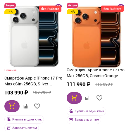
Акция
Акция
без RuStore
без RuStore
-4%
-4%
Смартфон Apple iPhone 17 Pro
Новинка
Max 256GB, Cosmic Orange
Смартфон Apple iPhone 17 Pro
(оранжевый)
111 990 ₽
Max eSim 256GB, Silver
116 090 ₽
(серебристый)
103 990 ₽
107 790 ₽
Купить в один клик
Купить в один клик
Заказать оптом
Заказать оптом