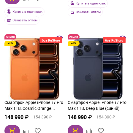
Купить в один клик
Купить в один клик
Заказать оптом
Заказать оптом
Акция
Акция
без RuStore
без RuStore
-4%
-4%
Смартфон Apple iPhone 17 Pro
Смартфон Apple iPhone 17 Pro
Max 1TB, Cosmic Orange
Max 1TB, Deep Blue (синий)
(оранжевый)
148 990 ₽
148 990 ₽
154 390 ₽
154 390 ₽