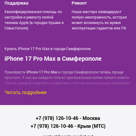
Поддержка
Ремонт
Квалифицированная помощь по
Наши мастера ликвидируют
настройке и ремонту любой
любую неисправность, которая
техники Apple (в городах Крыма и
может возникнуть во время
Севастополе)
эксплуатации гаджетов или ПК
Купить iPhone 17 Pro Max в городе Симферополе
iPhone 17 Pro Max в Симферополе
Приобрести
iPhone 17 Pro Max
в городе Симферополе теперь проще
простого. У нас вы найдете только оригинальные копии самого нового
iPhone
, каждый смартфон подвержен строгим контрольным проверкам
перед продажей, что гарантирует клиентам надежность и
Читать подробнее
долговечность покупки.
Помимо того, что вы получаете самые продвинутые технологии от
Apple
в виде iPhone 17 Pro Max, каждая покупка сопровождается
оригинальными аксессуарами: зарядным устройством, наушниками и
+7 (978) 126-10-46
- Москва
кабелем для передачи данных.
+7 (978) 126-10-46
- Крым (МТС)
Мы предлагаем быструю и бесплатную доставку по всему городу
Симферополе. Не откладывайте на завтра то, что вы можете заказать