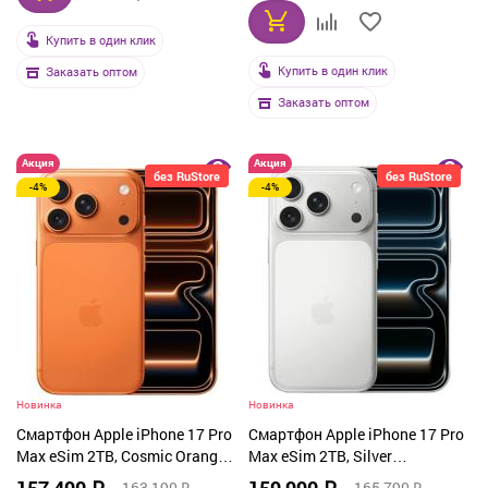
Купить в один клик
Купить в один клик
Заказать оптом
Заказать оптом
Акция
Акция
без RuStore
без RuStore
-4%
-4%
Новинка
Новинка
Смартфон Apple iPhone 17 Pro
Смартфон Apple iPhone 17 Pro
Max eSim 2TB, Cosmic Orange
Max eSim 2TB, Silver
(оранжевый)
(серебристый)
163 190 ₽
165 790 ₽