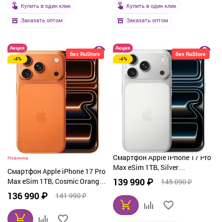
Купить в один клик
Купить в один клик
Заказать оптом
Заказать оптом
Акция
Акция
без RuStore
без RuStore
-4%
-4%
Смартфон Apple iPhone 17 Pro
Новинка
Max eSim 1TB, Silver
Смартфон Apple iPhone 17 Pro
(серебристый)
139 990 ₽
Max eSim 1TB, Cosmic Orange
145 090 ₽
(оранжевый)
136 990 ₽
141 990 ₽