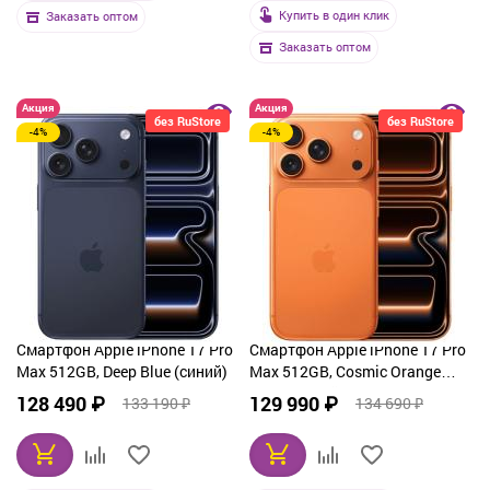
Купить в один клик
Заказать оптом
Заказать оптом
Акция
Акция
без RuStore
без RuStore
-4%
-4%
Смартфон Apple iPhone 17 Pro
Смартфон Apple iPhone 17 Pro
Max 512GB, Deep Blue (синий)
Max 512GB, Cosmic Orange
(оранжевый)
128 490 ₽
129 990 ₽
133 190 ₽
134 690 ₽