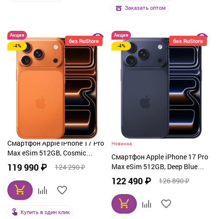
Заказать оптом
Акция
Акция
без RuStore
без RuStore
-4%
-4%
Смартфон Apple iPhone 17 Pro
Новинка
Max eSim 512GB, Cosmic
Смартфон Apple iPhone 17 Pro
Orange (оранжевый)
119 990 ₽
Max eSim 512GB, Deep Blue
124 290 ₽
(синий)
122 490 ₽
126 890 ₽
Купить в один клик