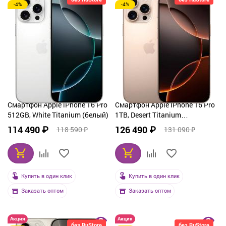
-4%
-4%
Смартфон Apple iPhone 16 Pro
Смартфон Apple iPhone 16 Pro
512GB, White Titanium (белый)
1TB, Desert Titanium
(бронзовый)
114 490 ₽
126 490 ₽
118 590 ₽
131 090 ₽
Купить в один клик
Купить в один клик
Заказать оптом
Заказать оптом
Акция
Акция
без RuStore
без RuStore