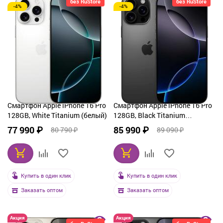
без RuStore
без RuStore
-4%
-4%
От дорогих к дешевым
По рейтингу
По названию
Смартфон Apple iPhone 16 Pro
Смартфон Apple iPhone 16 Pro
128GB, White Titanium (белый)
128GB, Black Titanium
(черный)
77 990 ₽
85 990 ₽
80 790 ₽
89 090 ₽
Купить в один клик
Купить в один клик
Заказать оптом
Заказать оптом
Акция
Акция