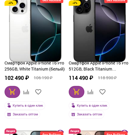
-4%
-4%
Смартфон Apple iPhone 16 Pro
Смартфон Apple iPhone 16 Pro
256GB, White Titanium (белый)
512GB, Black Titanium
(черный)
102 490 ₽
114 490 ₽
106 190 ₽
118 590 ₽
Купить в один клик
Купить в один клик
Заказать оптом
Заказать оптом
Акция
Акция
без RuStore
без RuStore