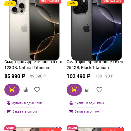
без RuStore
без RuStore
-4%
-4%
Смартфон Apple iPhone 16 Pro
Смартфон Apple iPhone 16 Pro
128GB, Natural Titanium
256GB, Black Titanium
(серый)
(черный)
85 990 ₽
102 490 ₽
89 090 ₽
106 190 ₽
Купить в один клик
Купить в один клик
Заказать оптом
Заказать оптом
Акция
Акция